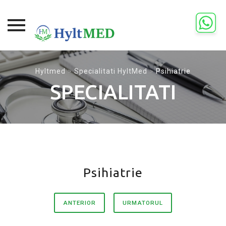
Skip
to
Hyltmed
>
Specialitati HyltMed
>
Psihiatrie
content
SPECIALITATI
Psihiatrie
ANTERIOR
URMATORUL