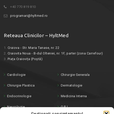
+40 770 819 810
programari@hyltmed.ro
Reteaua Clinicilor – HyltMed
1.
Craiova - Str. Maria Tanase, nr. 22
2.
Craiovita Noua - B-dul Olteniei, nr. 1F, parter (zona Carrefour)
3.
Piața Craiovița (Poștă)
Cardiologie
Chirurgie Generala
Chirurgie Plastica
Dermatologie
Endocrinologie
Medicina Interna
Neurologie
O.R.L.
Gestionati consimtamantul