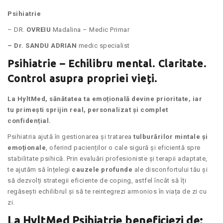
Psihiatrie
– DR.
OVREIU
Madalina – Medic Primar
– Dr. SANDU ADRIAN
medic specialist
Psihiatrie – Echilibru mental. Claritate.
Control asupra propriei vieți.
La HyltMed, sănătatea ta emoțională devine prioritate, iar
tu primești sprijin real, personalizat și complet
confidențial.
Psihiatria ajută în gestionarea și tratarea
tulburărilor mintale și
emoționale
, oferind pacienților o cale sigură și eficientă spre
stabilitate psihică. Prin evaluări profesioniste și terapii adaptate,
te ajutăm să înțelegi
cauzele profunde
ale disconfortului tău și
să dezvolți strategii eficiente de coping, astfel încât să îți
regăsești echilibrul și să te reintegrezi armonios în viața de zi cu
zi.
La HyltMed Psihiatrie beneficiezi de: